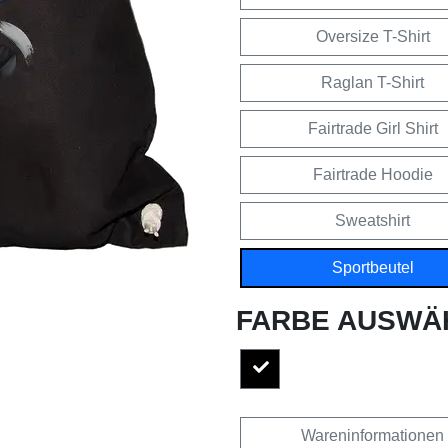
Oversize T-Shirt
Raglan T-Shirt
Fairtrade Girl Shirt
Fairtrade Hoodie
Sweatshirt
Sportbeutel
FARBE AUSWÄ
Wareninformationen