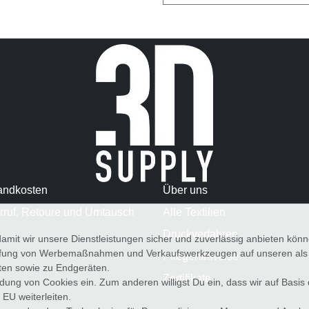
andkosten
Über uns
rruf, Retoure und Umtausch
Alle Textilien
Druckverfahren
amit wir unsere Dienstleistungen sicher und zuverlässig anbieten kö
üfung von Werbemaßnahmen und Verkaufswerkzeugen auf unseren als au
Pflegehinweise
iten sowie zu Endgeräten.
Zertifikate
wendung von Cookies ein. Zum anderen willigst Du ein, dass wir auf Basis
 EU weiterleiten.