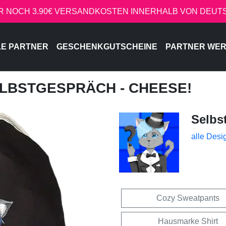
R NOCH 3.90€ VERSANDKOSTEN INNERHALB VON DEU
LE PARTNER
GESCHENKGUTSCHEINE
PARTNER WE
ELBSTGESPRÄCH - CHEESE!
Selbs
alle Desi
Cozy Sweatpants
Hausmarke Shirt