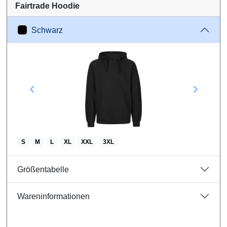
Fairtrade Hoodie
Rosa
Schwarz
Neon Gelb
Neon Orange
Rot
Größentabelle
S
M
L
XL
XXL
3XL
Wareninformationen
Größentabelle
Wareninformationen