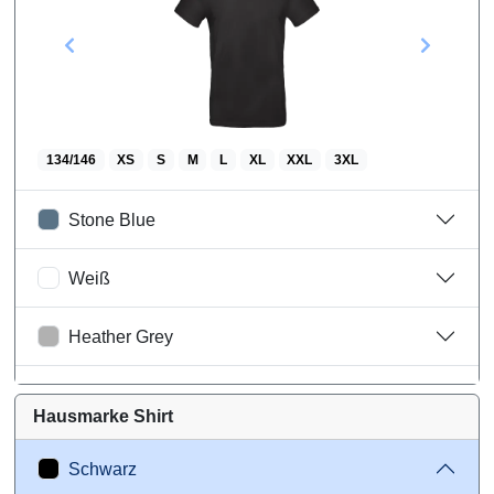
134/146
XS
S
M
L
XL
XXL
3XL
Stone Blue
Weiß
Heather Grey
Dunkel Grau
Hausmarke Shirt
Navy
Schwarz