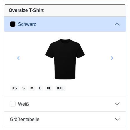
Oversize T-Shirt
Bordeaux
Schwarz
Größentabelle
Wareninformationen
XS
S
M
L
XL
XXL
Weiß
Größentabelle