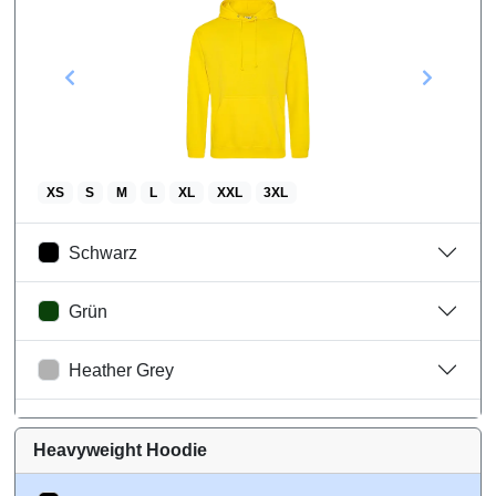
XS
S
M
L
XL
XXL
3XL
Schwarz
Grün
Heather Grey
Weiß
Heavyweight Hoodie
Bordeaux