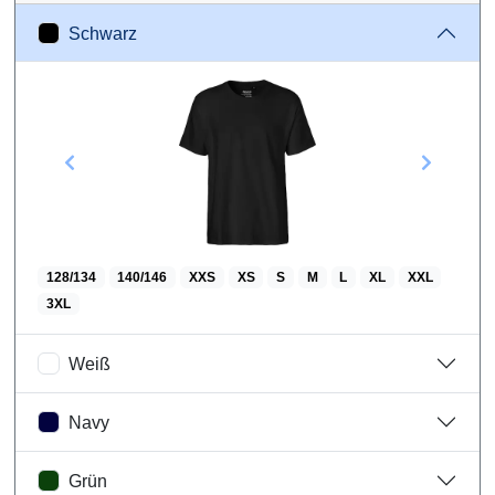
Schwarz
Gelb
Größentabelle
Wareninformationen
128/134
140/146
XXS
XS
S
M
L
XL
XXL
3XL
Weiß
Navy
Grün