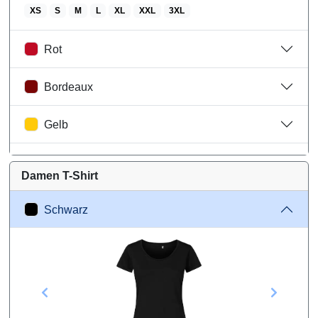
XS
S
M
L
XL
XXL
3XL
Rot
Bordeaux
Gelb
Heather Grey
Damen T-Shirt
Weiß
Schwarz
Größentabelle
Wareninformationen