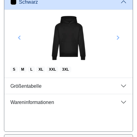
Schwarz
Navy
Sand
Khaki
Dark Heather Grey
S
M
L
XL
XXL
3XL
Sapphire
Größentabelle
Hellblau
Wareninformationen
Orange
Gelb