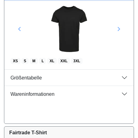
Khaki
Royal
Rot
Bordeaux
XS
S
M
L
XL
XXL
3XL
Grün
Größentabelle
Sand
Wareninformationen
Mint
Rosa
Fairtrade T-Shirt
Hellblau