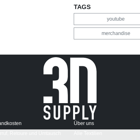
TAGS
youtube
merchandise
andkosten
Über uns
rruf, Retoure und Umtausch
Alle Textilien