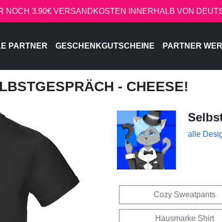
R NOCH 3.90€ VERSANDKOSTEN INNERHALB VON DEU
LE PARTNER
GESCHENKGUTSCHEINE
PARTNER WE
ELBSTGESPRÄCH - CHEESE!
Selbs
alle Desi
Cozy Sweatpants
Hausmarke Shirt