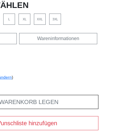
ÄHLEN
L
XL
XXL
3XL
Wareninformationen
ändern
)
 WARENKORB LEGEN
unschliste hinzufügen