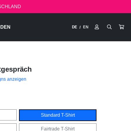
TSCHLAND
RDEN
DE
EN
/
tgespräch
gns anzeigen
Standard T-Shirt
Fairtrade T-Shirt