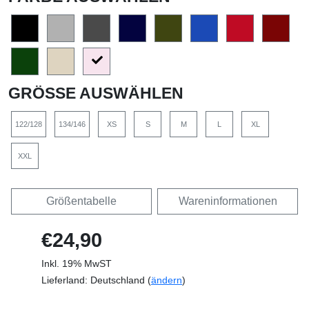
GRÖSSE AUSWÄHLEN
122/128
134/146
XS
S
M
L
XL
XXL
Größentabelle
Wareninformationen
€24,90
Inkl. 19% MwST
Lieferland: Deutschland (
ändern
)