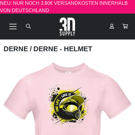
NEU: NUR NOCH 3.90€ VERSANDKOSTEN INNERHALB
VON DEUTSCHLAND
DERNE
/ DERNE - HELMET