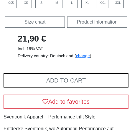
XXS
XS
S
M
L
XL
XXL
3XL
Size chart
Product Information
21,90 €
Incl. 19% VAT
Delivery country: Deutschland (
change
)
ADD TO CART
Add to favorites
Sventronik Apparel – Performance trifft Style
Entdecke Sventronik, wo Automobil-Performance auf