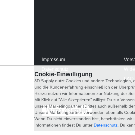
Impressum
Vers
Datenschutz
Wide
Cookie-Einwilligung
AGB
FAQ
3D Supply nutzt Cookies und andere Technologien, d
und die Kundenerfahrung einschließlich der Überpr
WhatsApp
Hierzu nutzen wir Informationen zur Nutzung der Se
Mit Klick auf "Alle Akzeptieren" willigst Du zur Ver
unsere Marketingpartner (Dritte) auch außerhalb der
Vertrag widerrufen
Unsere Marketingpartner verwenden ebenfalls Cooki
Wenn Du nicht einverstanden bist, beschränken wir 
Informationen findest Du unter
Datenschutz
. Du kann