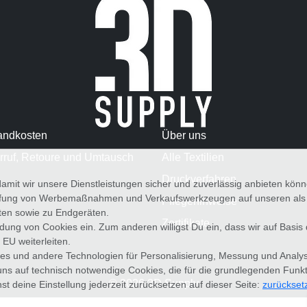
andkosten
Über uns
rruf, Retoure und Umtausch
Alle Textilien
Druckverfahren
amit wir unsere Dienstleistungen sicher und zuverlässig anbieten kö
üfung von Werbemaßnahmen und Verkaufswerkzeugen auf unseren als au
Pflegehinweise
iten sowie zu Endgeräten.
Zertifikate
wendung von Cookies ein. Zum anderen willigst Du ein, dass wir auf Basis
 EU weiterleiten.
es und andere Technologien für Personalisierung, Messung und Analy
uns auf technisch notwendige Cookies, die für die grundlegenden Funk
© 2026 3D Supply
st deine Einstellung jederzeit zurücksetzen auf dieser Seite:
zurückset