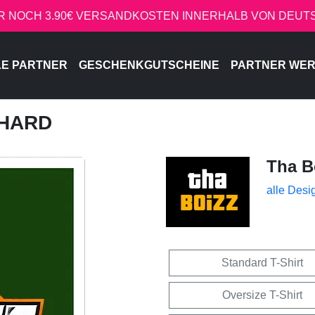
R NOCH 3.90€ VERSANDKOSTEN INNERHALB VON DEU
LE PARTNER
GESCHENKGUTSCHEINE
PARTNER WE
 HARD
Tha B
alle Desi
Standard T-Shirt
Oversize T-Shirt