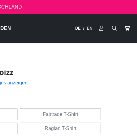
TSCHLAND
RDEN
DE
EN
/
oizz
gns anzeigen
Fairtrade T-Shirt
Raglan T-Shirt