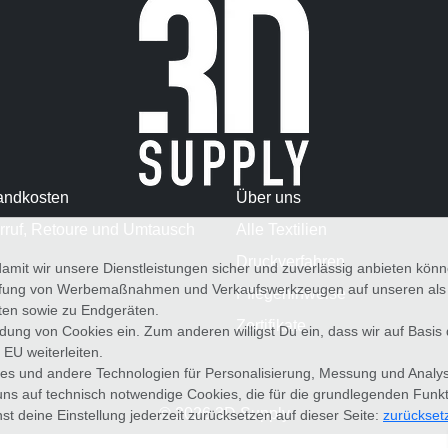
andkosten
Über uns
rruf, Retoure und Umtausch
Alle Textilien
Druckverfahren
amit wir unsere Dienstleistungen sicher und zuverlässig anbieten kö
üfung von Werbemaßnahmen und Verkaufswerkzeugen auf unseren als au
Pflegehinweise
iten sowie zu Endgeräten.
Zertifikate
wendung von Cookies ein. Zum anderen willigst Du ein, dass wir auf Basis
 EU weiterleiten.
es und andere Technologien für Personalisierung, Messung und Analy
uns auf technisch notwendige Cookies, die für die grundlegenden Funk
© 2026 3D Supply
st deine Einstellung jederzeit zurücksetzen auf dieser Seite:
zurückset