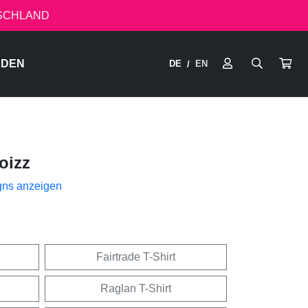
TSCHLAND
RDEN
DE
EN
/
oizz
gns anzeigen
Fairtrade T-Shirt
Raglan T-Shirt