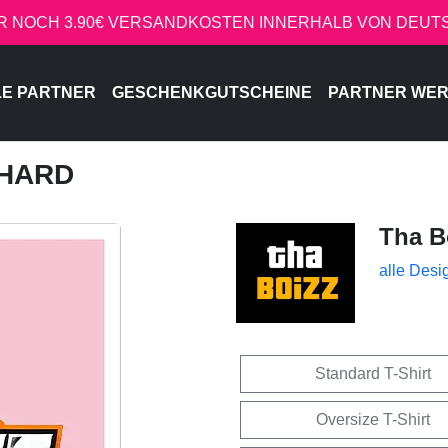
R NOCH 3.90€ VERSANDKOSTEN INNERHALB VON DEU
LE PARTNER
GESCHENKGUTSCHEINE
PARTNER WE
 HARD
Tha B
alle Desi
Standard T-Shirt
Oversize T-Shirt