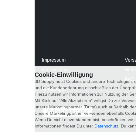
Impressum
Vers
Datenschutz
Wide
Cookie-Einwilligung
AGB
FAQ
3D Supply nutzt Cookies und andere Technologien, d
und die Kundenerfahrung einschließlich der Überpr
WhatsApp
Hierzu nutzen wir Informationen zur Nutzung der Se
Mit Klick auf "Alle Akzeptieren" willigst Du zur Ver
unsere Marketingpartner (Dritte) auch außerhalb der
Vertrag widerrufen
Unsere Marketingpartner verwenden ebenfalls Cooki
Wenn Du nicht einverstanden bist, beschränken wir 
Informationen findest Du unter
Datenschutz
. Du kann