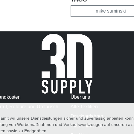
mike suminski
andkosten
Über uns
rruf, Retoure und Umtausch
Alle Textilien
Druckverfahren
amit wir unsere Dienstleistungen sicher und zuverlässig anbieten kö
üfung von Werbemaßnahmen und Verkaufswerkzeugen auf unseren als au
Pflegehinweise
iten sowie zu Endgeräten.