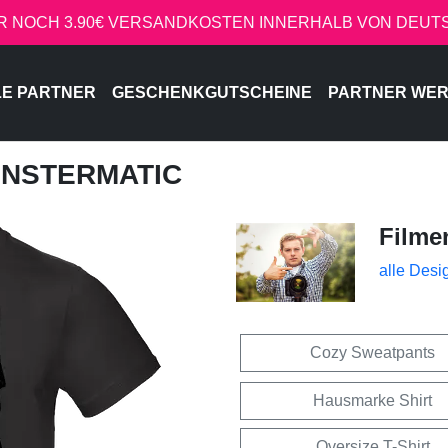
R NOCH 3.90€ VERSANDKOSTEN INNERHALB VON DEU
LE PARTNER
GESCHENKGUTSCHEINE
PARTNER WE
ONSTERMATIC
Filme
alle Desi
Cozy Sweatpants
Hausmarke Shirt
Oversize T-Shirt