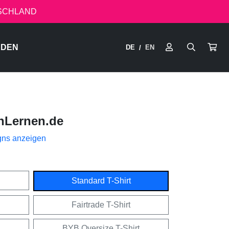
TSCHLAND
RDEN
DE
EN
/
nLernen.de
gns anzeigen
Standard T-Shirt
Fairtrade T-Shirt
BYB Oversize T-Shirt