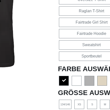
Raglan T-Shirt
Fairtrade Girl Shirt
Fairtrade Hoodie
Sweatshirt
Sportbeutel
FARBE AUSWÄ
GRÖSSE AUSW
134/146
XS
S
M