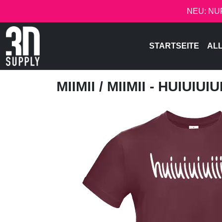
NEU: NU
STARTSEITE
AL
MIIMII
/ MIIMII - HUIUIUIUII