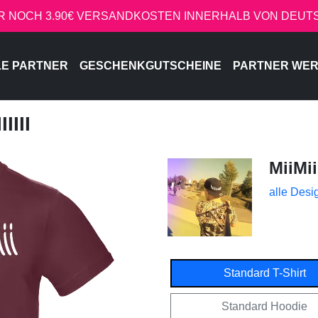
R NOCH 3.90€ VERSANDKOSTEN INNERHALB VON DEU
LE PARTNER
GESCHENKGUTSCHEINE
PARTNER WE
IIII
MiiMii
alle Desi
Standard T-Shirt
Standard Hoodie