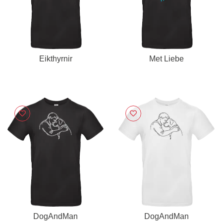
Eikthyrnir
Met Liebe
DogAndMan
DogAndMan