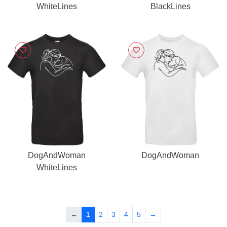
WhiteLines
BlackLines
DogAndWoman
DogAndWoman
WhiteLines
←
1
2
3
4
5
→