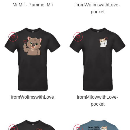
MiiMii - Pummel Mii
fromWolimswithLove-
pocket
fromWolimswithLove
fromMilowwithLove-
pocket