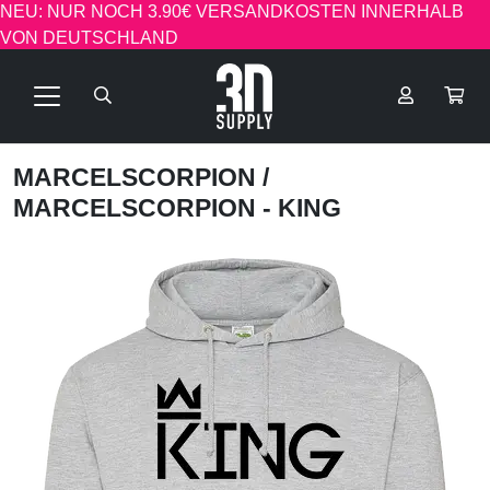
NEU: NUR NOCH 3.90€ VERSANDKOSTEN INNERHALB
VON DEUTSCHLAND
MARCELSCORPION
/
MARCELSCORPION - KING