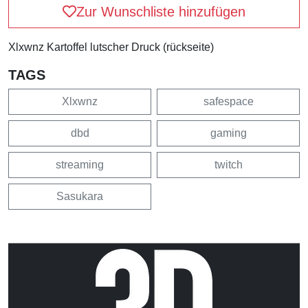
Zur Wunschliste hinzufügen
Xlxwnz Kartoffel lutscher Druck (rückseite)
TAGS
Xlxwnz
safespace
dbd
gaming
streaming
twitch
Sasukara