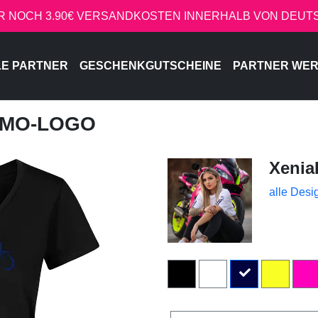
R NOCH 3.90€ VERSANDKOSTEN INNERHALB VON DEU
LE PARTNER
GESCHENKGUTSCHEINE
PARTNER WE
SUMO-LOGO
Xenia
alle Desi