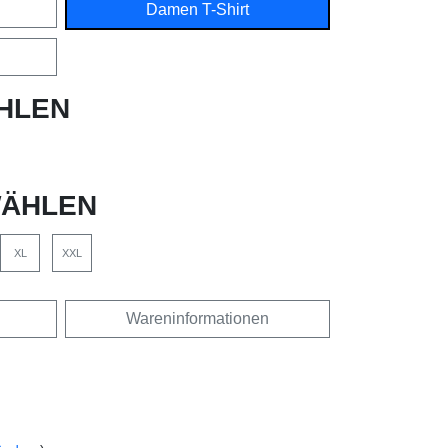
Damen T-Shirt
HLEN
ÄHLEN
XL
XXL
Wareninformationen