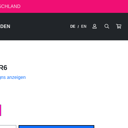
TSCHLAND
RDEN
DE
EN
/
R6
gns anzeigen