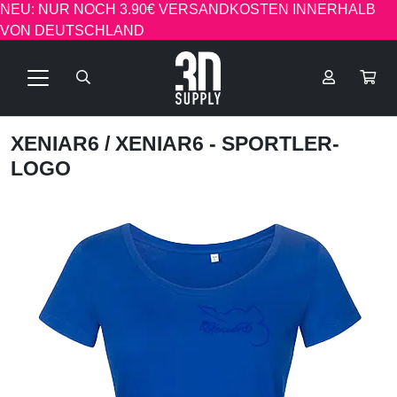
NEU: NUR NOCH 3.90€ VERSANDKOSTEN INNERHALB
VON DEUTSCHLAND
XENIAR6
/ XENIAR6 - SPORTLER-
LOGO