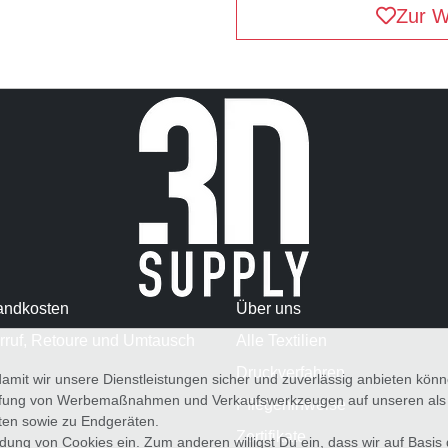
Zur W
andkosten
Über uns
rruf, Retoure und Umtausch
Alle Textilien
Druckverfahren
amit wir unsere Dienstleistungen sicher und zuverlässig anbieten kö
üfung von Werbemaßnahmen und Verkaufswerkzeugen auf unseren als au
Pflegehinweise
iten sowie zu Endgeräten.
Zertifikate
wendung von Cookies ein. Zum anderen willigst Du ein, dass wir auf Basis