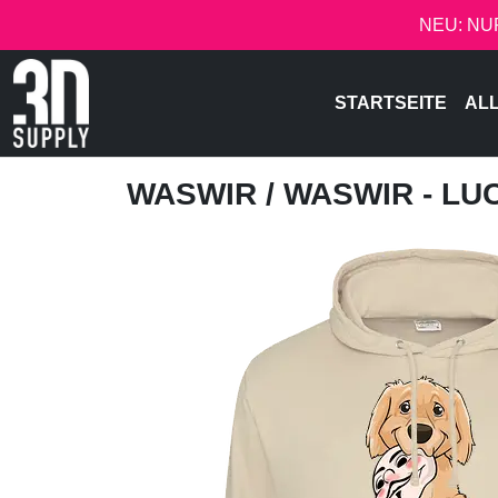
NEU: NU
STARTSEITE
AL
WASWIR
/ WASWIR - LU