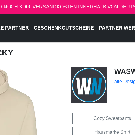
R NOCH 3.90€ VERSANDKOSTEN INNERHALB VON DEU
LE PARTNER
GESCHENKGUTSCHEINE
PARTNER WE
CKY
WASW
alle Desi
Cozy Sweatpants
Hausmarke Shirt