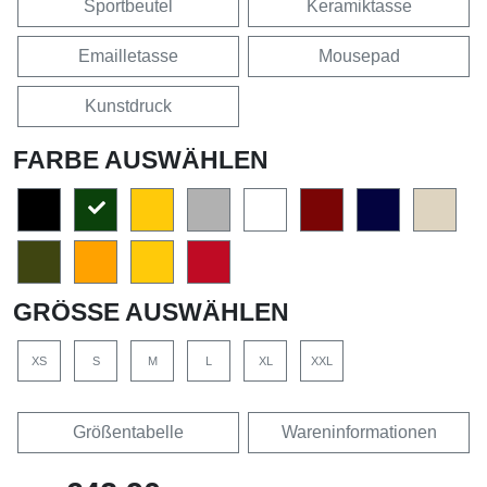
Sportbeutel
Keramiktasse
Emailletasse
Mousepad
Kunstdruck
FARBE AUSWÄHLEN
GRÖSSE AUSWÄHLEN
XS
S
M
L
XL
XXL
Größentabelle
Wareninformationen