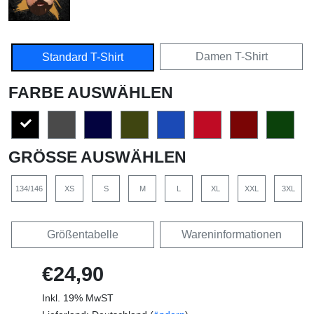
Damen T-Shirt
Standard T-Shirt
FARBE AUSWÄHLEN
GRÖSSE AUSWÄHLEN
134/146
XS
S
M
L
XL
XXL
3XL
Größentabelle
Wareninformationen
€24,90
Inkl. 19% MwST