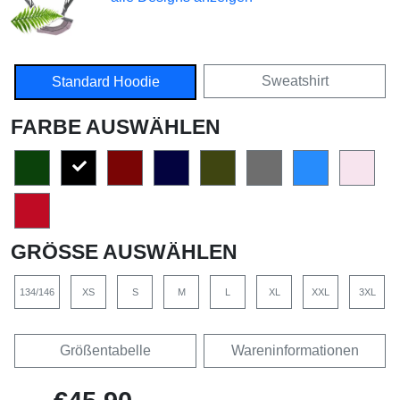
Sweatshirt
Standard Hoodie
FARBE AUSWÄHLEN
GRÖSSE AUSWÄHLEN
134/146
XS
S
M
L
XL
XXL
3XL
Größentabelle
Wareninformationen