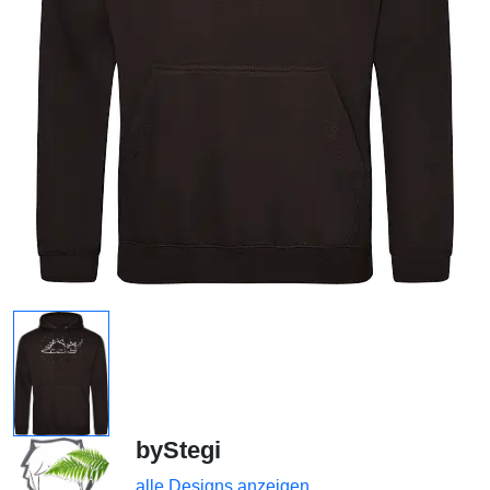
byStegi
alle Designs anzeigen