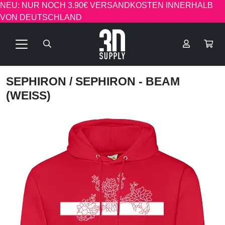
NEU: NUR NOCH 3.90€ VERSANDKOSTEN INNERHALB
VON DEUTSCHLAND
SEPHIRON
/ SEPHIRON - BEAM
(WEISS)