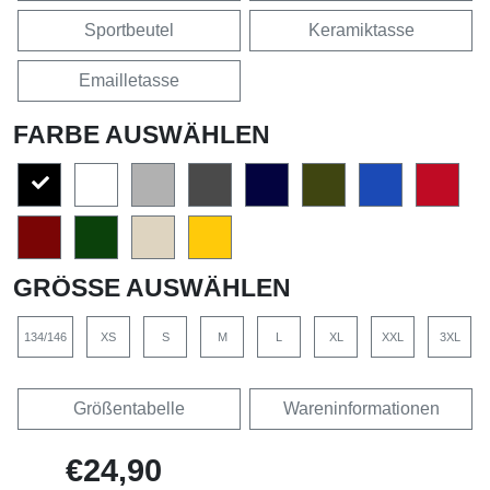
Sportbeutel
Keramiktasse
Emailletasse
FARBE AUSWÄHLEN
GRÖSSE AUSWÄHLEN
134/146
XS
S
M
L
XL
XXL
3XL
Größentabelle
Wareninformationen
€24,90