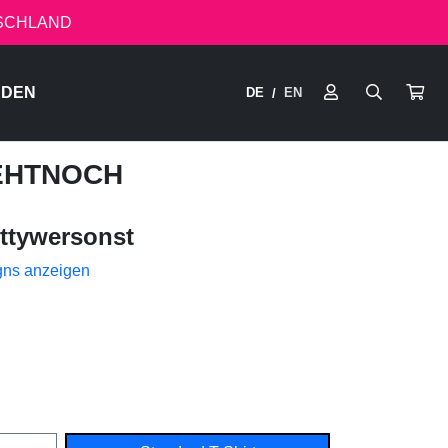
TSCHLAND
RDEN
DE
EN
/
GEHTNOCH
ttywersonst
gns anzeigen