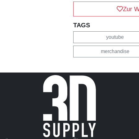
Zur W
TAGS
youtube
merchandise