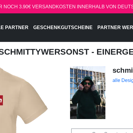
R NOCH 3.90€ VERSANDKOSTEN INNERHALB VON DEU
LE PARTNER
GESCHENKGUTSCHEINE
PARTNER WE
 SCHMITTYWERSONST - EINER
schmi
alle Desi