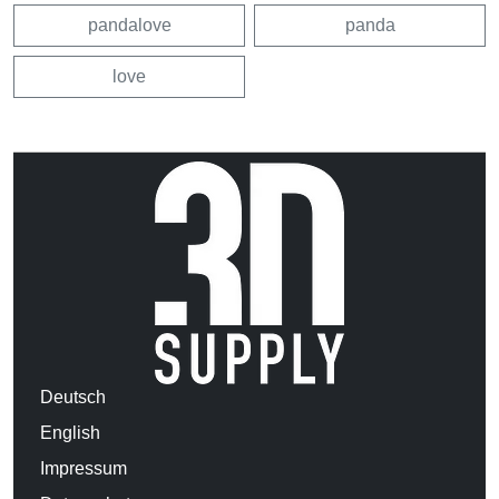
pandalove
panda
love
Deutsch
English
Impressum