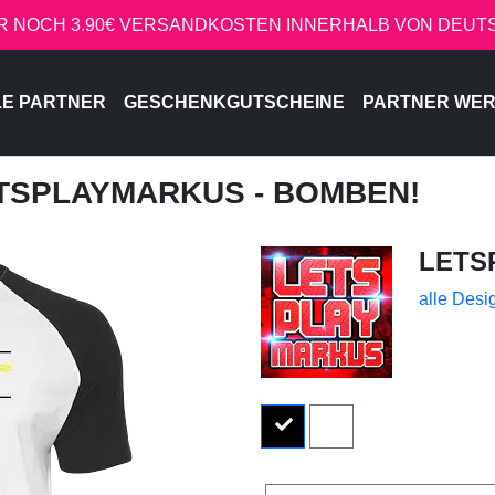
R NOCH 3.90€ VERSANDKOSTEN INNERHALB VON DEU
LE PARTNER
GESCHENKGUTSCHEINE
PARTNER WE
ETSPLAYMARKUS - BOMBEN!
LETS
alle Desi