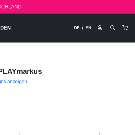
TSCHLAND
RDEN
DE
EN
/
PLAYmarkus
gns anzeigen