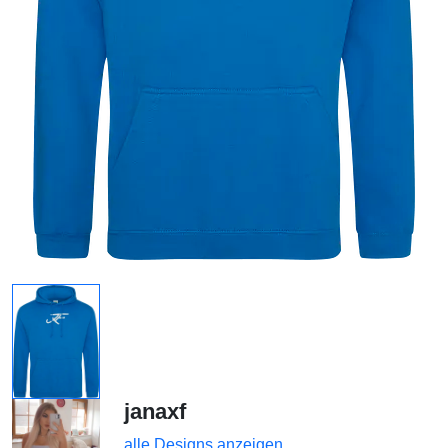
janaxf
alle Designs anzeigen