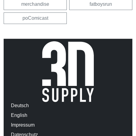
merchandise
fatboysrun
poComicast
Deutsch
English
Impressum
Datenschutz