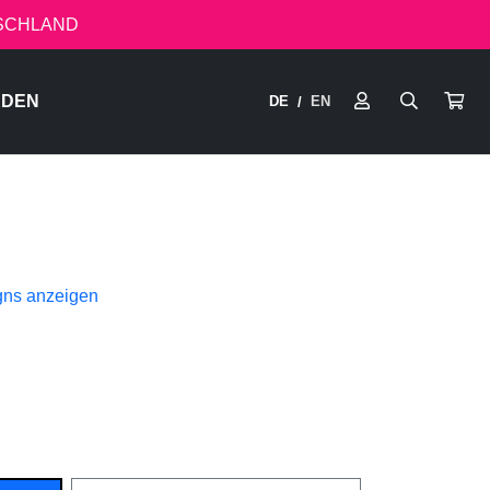
TSCHLAND
RDEN
DE
EN
/
gns anzeigen