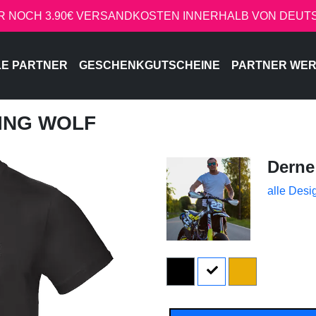
R NOCH 3.90€ VERSANDKOSTEN INNERHALB VON DEU
LE PARTNER
GESCHENKGUTSCHEINE
PARTNER WE
LING WOLF
Derne
alle Desi