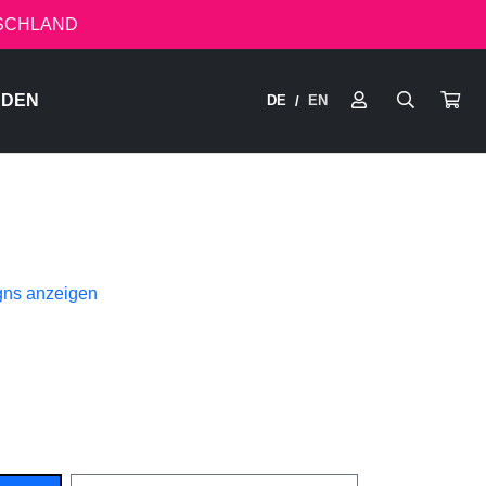
TSCHLAND
RDEN
DE
EN
/
gns anzeigen