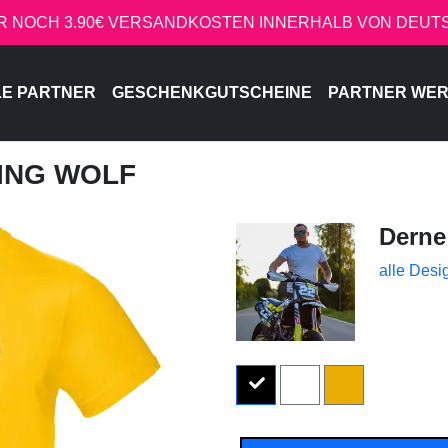
R NOCH 3.90€ VERSANDKOSTEN INNERHALB VON DEU
LE PARTNER
GESCHENKGUTSCHEINE
PARTNER WE
LING WOLF
Derne
alle Desi