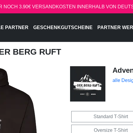
R NOCH 3.90€ VERSANDKOSTEN INNERHALB VON DEU
LE PARTNER
GESCHENKGUTSCHEINE
PARTNER WE
DER BERG RUFT
Adven
alle Desi
Standard T-Shirt
Oversize T-Shirt