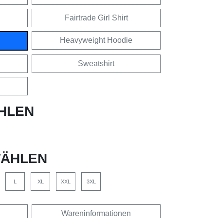
Fairtrade Girl Shirt
Heavyweight Hoodie
Sweatshirt
HLEN
ÄHLEN
L
XL
XXL
3XL
Wareninformationen