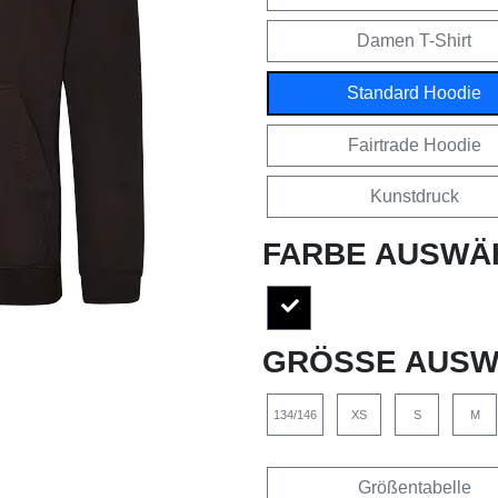
Damen T-Shirt
Standard Hoodie
Fairtrade Hoodie
Kunstdruck
FARBE AUSWÄ
GRÖSSE AUSW
134/146
XS
S
M
Größentabelle