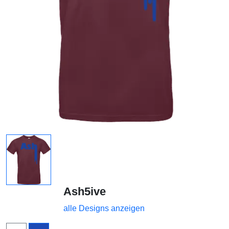
Ash5ive
alle Designs anzeigen