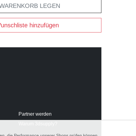
 WARENKORB LEGEN
unschliste hinzufügen
Partner werden
Warum 3dsupply?
nnen, die Performance unserer Shops prüfen können