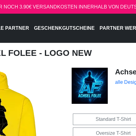
R NOCH 3.90€ VERSANDKOSTEN INNERHALB VON DEU
LE PARTNER
GESCHENKGUTSCHEINE
PARTNER WE
EL FOLEE - LOGO NEW
Achse
alle Desi
Standard T-Shirt
Oversize T-Shirt