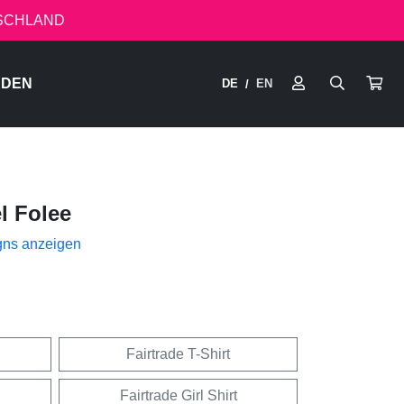
TSCHLAND
RDEN
DE
EN
/
l Folee
gns anzeigen
Fairtrade T-Shirt
Fairtrade Girl Shirt