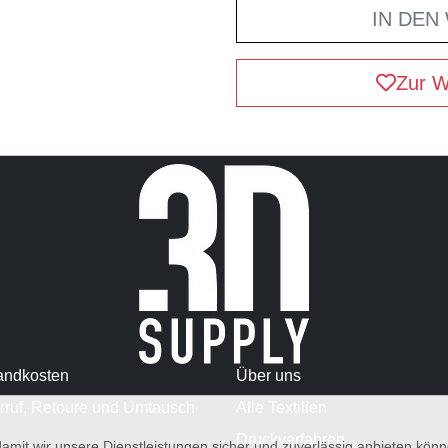
IN DEN
Zur W
andkosten
Über uns
rruf, Retoure und Umtausch
Alle Textilien
Druckverfahren
amit wir unsere Dienstleistungen sicher und zuverlässig anbieten kö