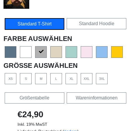
Standard Hoodie
Standard T-Shirt
FARBE AUSWÄHLEN
GRÖSSE AUSWÄHLEN
XS
S
M
L
XL
XXL
3XL
Größentabelle
Wareninformationen
€24,90
Inkl. 19% MwST