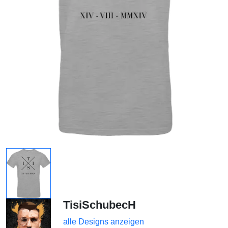
TisiSchubecH
alle Designs anzeigen