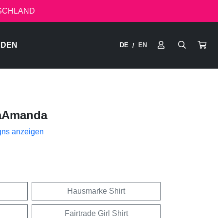
TSCHLAND
RDEN
DE
EN
/
aAmanda
gns anzeigen
Hausmarke Shirt
Fairtrade Girl Shirt