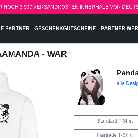
R NOCH 3.90€ VERSANDKOSTEN INNERHALB VON DEU
LE PARTNER
GESCHENKGUTSCHEINE
PARTNER WE
AAMANDA - WAR
Pand
alle Desi
Standard T-Shirt
Fairtrade T-Shirt