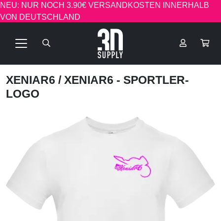
NEU: NUR NOCH 3.90€ VERSANDKOSTEN INNERHALB
VON DEUTSCHLAND
XENIAR6
/ XENIAR6 - SPORTLER-
LOGO