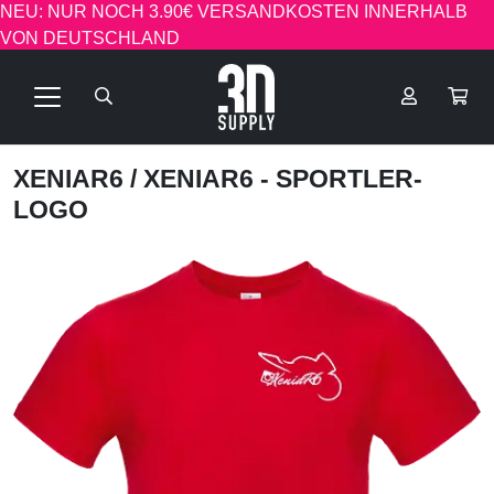
NEU: NUR NOCH 3.90€ VERSANDKOSTEN INNERHALB
VON DEUTSCHLAND
XENIAR6
/ XENIAR6 - SPORTLER-
LOGO