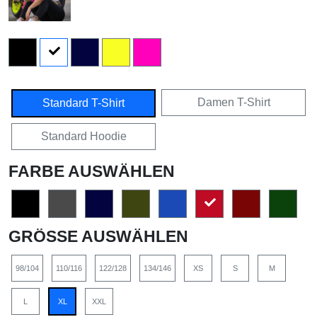
Damen T-Shirt
Standard T-Shirt
Standard Hoodie
FARBE AUSWÄHLEN
GRÖSSE AUSWÄHLEN
98/104
110/116
122/128
134/146
XS
S
M
L
XL
XXL