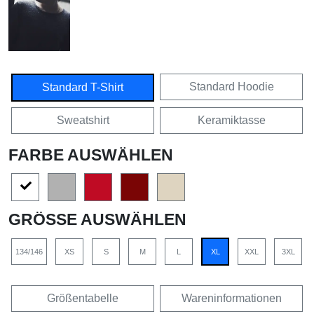
Standard Hoodie
Standard T-Shirt
Sweatshirt
Keramiktasse
FARBE AUSWÄHLEN
GRÖSSE AUSWÄHLEN
134/146
XS
S
M
L
XL
XXL
3XL
Größentabelle
Wareninformationen