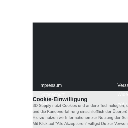
Impressum
Vers
Datenschutz
Wide
Cookie-Einwilligung
AGB
FAQ
3D Supply nutzt Cookies und andere Technologien, d
und die Kundenerfahrung einschließlich der Überpr
WhatsApp
Hierzu nutzen wir Informationen zur Nutzung der Se
Mit Klick auf "Alle Akzeptieren" willigst Du zur Ver