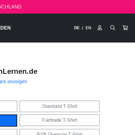
TSCHLAND
RDEN
DE
EN
/
nLernen.de
gns anzeigen
Standard T-Shirt
Fairtrade T-Shirt
BYB Oversize T-Shirt