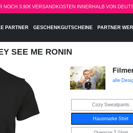
R NOCH 3.90€ VERSANDKOSTEN INNERHALB VON DEU
LE PARTNER
GESCHENKGUTSCHEINE
PARTNER WE
HEY SEE ME RONIN
Filme
alle Desi
Cozy Sweatpants
Hausmarke Shirt
Oversize T-Shirt