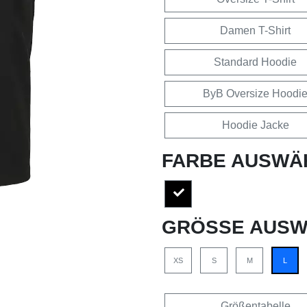
Damen T-Shirt
Standard Hoodie
ByB Oversize Hoodi
Hoodie Jacke
FARBE AUSWÄ
GRÖSSE AUSW
XS
S
M
L
Größentabelle