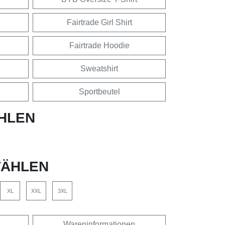
Fairtrade Girl Shirt
Fairtrade Hoodie
e
Sweatshirt
Sportbeutel
HLEN
ÄHLEN
XL
XXL
3XL
Wareninformationen