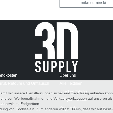
mike suminski
andkosten
Über uns
rruf, Retoure und Umtausch
Alle Textilien
Druckverfahren
amit wir unsere Dienstleistungen sicher und zuverlässig anbieten kö
üfung von Werbemaßnahmen und Verkaufswerkzeugen auf unseren als au
Pflegehinweise
iten sowie zu Endgeräten.
Zertifikate
wendung von Cookies ein. Zum anderen willigst Du ein, dass wir auf Basis