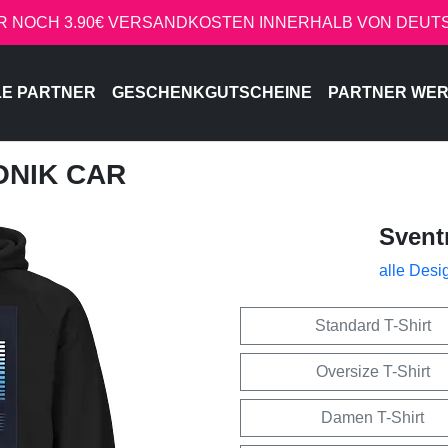
R NOCH 3.90€ VERSANDKOSTEN INNERHALB VON DEU
LE PARTNER
GESCHENKGUTSCHEINE
PARTNER WE
ONIK CAR
Svent
alle Desi
Standard T-Shirt
Oversize T-Shirt
Damen T-Shirt