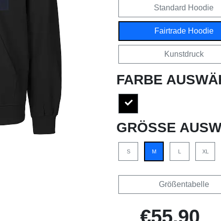
Standard Hoodie
Fairtrade Hoodie
Kunstdruck
FARBE AUSWÄ
GRÖSSE AUSW
S
M
L
XL
Größentabelle
€55,90