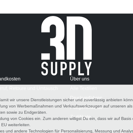
andkosten
Über uns
rruf, Retoure und Umtausch
Alle Textilien
Druckverfahren
amit wir unsere Dienstleistungen sicher und zuverlässig anbieten kö
üfung von Werbemaßnahmen und Verkaufswerkzeugen auf unseren als au
Pflegehinweise
iten sowie zu Endgeräten.
Zertifikate
wendung von Cookies ein. Zum anderen willigst Du ein, dass wir auf Basis
 EU weiterleiten.
es und andere Technologien für Personalisierung, Messung und Analy