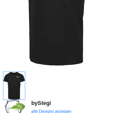
byStegi
alle Designs anzeigen