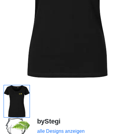
byStegi
alle Designs anzeigen