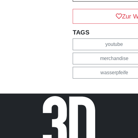
Zur W
TAGS
youtube
merchandise
wasserpfeife