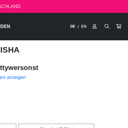
TSCHLAND
RDEN
DE
EN
/
HISHA
ttywersonst
gns anzeigen