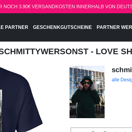
R NOCH 3.90€ VERSANDKOSTEN INNERHALB VON DEU
LE PARTNER
GESCHENKGUTSCHEINE
PARTNER WE
 SCHMITTYWERSONST - LOVE S
schmi
alle Desi