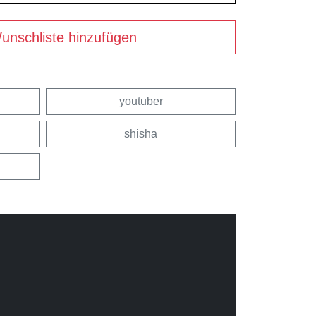
unschliste hinzufügen
youtuber
shisha