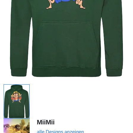
MiiMii
alle Designs anzeigen