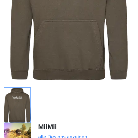
MiiMii
alle Designs anzeigen