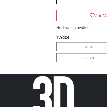
Zur W
Hochwertig bestickt!
TAGS
miimii
merch