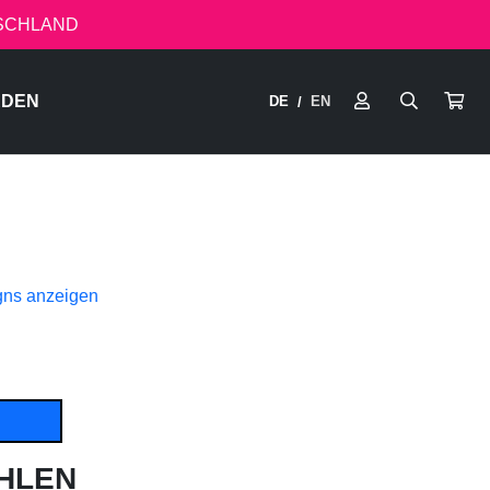
TSCHLAND
RDEN
DE
EN
/
gns anzeigen
HLEN