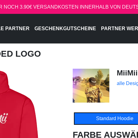
R NOCH 3.90€ VERSANDKOSTEN INNERHALB VON DEU
LE PARTNER
GESCHENKGUTSCHEINE
PARTNER WE
IDED LOGO
MiiMii
alle Desi
Standard Hoodie
FARBE AUSWÄ