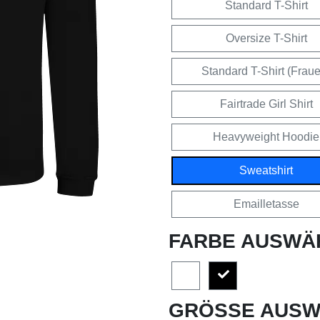
Standard T-Shirt
Oversize T-Shirt
Standard T-Shirt (Frau
Fairtrade Girl Shirt
Heavyweight Hoodie
Sweatshirt
Emailletasse
FARBE AUSWÄ
GRÖSSE AUSW