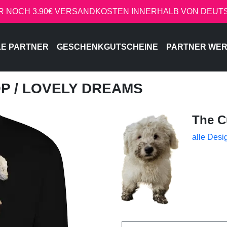
R NOCH 3.90€ VERSANDKOSTEN INNERHALB VON DEU
LE PARTNER
GESCHENKGUTSCHEINE
PARTNER WE
OP
/ LOVELY DREAMS
The C
alle Desi