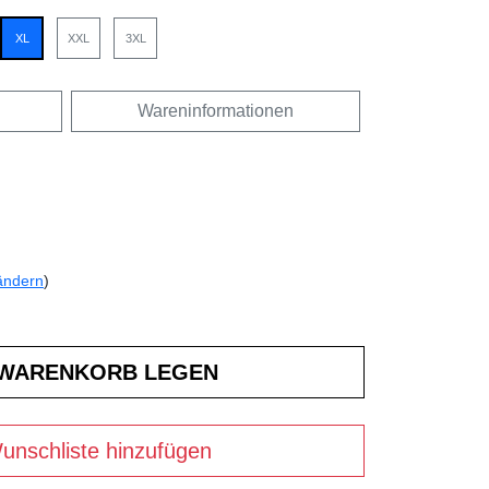
XL
XXL
3XL
Wareninformationen
ändern
)
unschliste hinzufügen