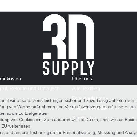
andkosten
Über uns
rruf, Retoure und Umtausch
Alle Textilien
Druckverfahren
amit wir unsere Dienstleistungen sicher und zuverlässig anbieten kö
üfung von Werbemaßnahmen und Verkaufswerkzeugen auf unseren als au
Pflegehinweise
iten sowie zu Endgeräten.
Zertifikate
wendung von Cookies ein. Zum anderen willigst Du ein, dass wir auf Basis
 EU weiterleiten.
es und andere Technologien für Personalisierung, Messung und Analy