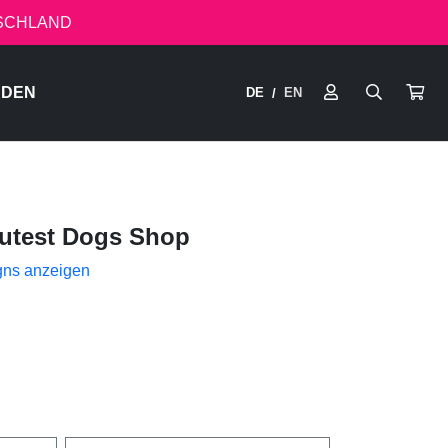
TSCHLAND
RDEN
DE
EN
/
utest Dogs Shop
gns anzeigen