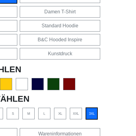
Damen T-Shirt
Standard Hoodie
B&C Hooded Inspire
Kunstdruck
HLEN
ÄHLEN
S
M
L
XL
XXL
3XL
Wareninformationen