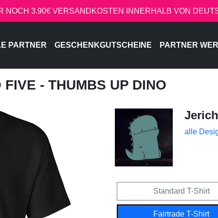
R NOCH 3.90€ VERSANDKOSTEN INNERHALB VON DEU
LE PARTNER
GESCHENKGUTSCHEINE
PARTNER WE
O FIVE - THUMBS UP DINO
Jeric
alle Desi
Standard T-Shirt
Fairtrade T-Shirt