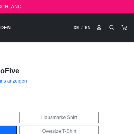
TSCHLAND
RDEN
DE
EN
/
hoFive
gns anzeigen
Hausmarke Shirt
Oversize T-Shirt