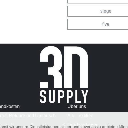
siege
five
andkosten
Über uns
rruf, Retoure und Umtausch
Alle Textilien
Druckverfahren
amit wir unsere Dienstleistungen sicher und zuverlässig anbieten kö