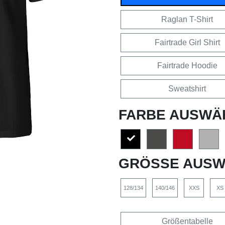
Raglan T-Shirt
Fairtrade Girl Shirt
Fairtrade Hoodie
Sweatshirt
FARBE AUSWÄ
GRÖSSE AUSW
128/134
140/146
XXS
XS
Größentabelle