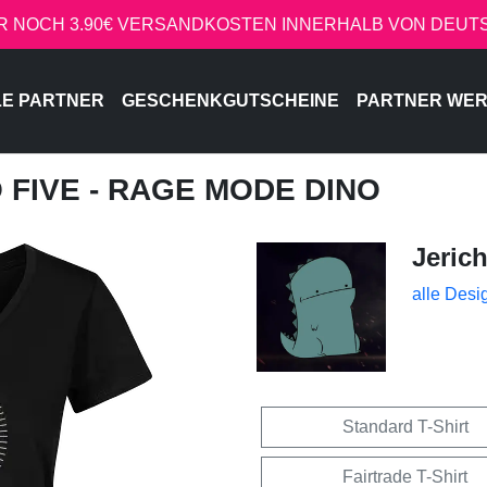
R NOCH 3.90€ VERSANDKOSTEN INNERHALB VON DEU
LE PARTNER
GESCHENKGUTSCHEINE
PARTNER WE
O FIVE - RAGE MODE DINO
Jeric
alle Desi
Standard T-Shirt
Fairtrade T-Shirt