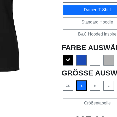
Damen T-Shirt
Standard Hoodie
B&C Hooded Inspire
FARBE AUSWÄ
GRÖSSE AUSW
XS
S
M
L
Größentabelle