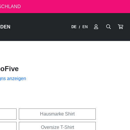
TSCHLAND
RDEN
DE
EN
/
hoFive
gns anzeigen
Hausmarke Shirt
Oversize T-Shirt