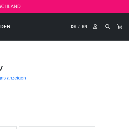
TSCHLAND
RDEN
DE
EN
/
V
gns anzeigen