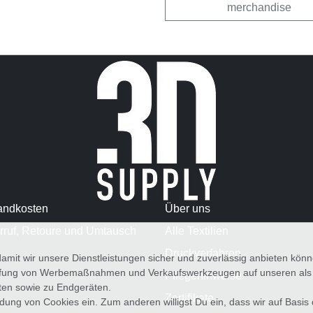
merchandise
andkosten
Über uns
rruf, Retoure und Umtausch
Alle Textilien
Druckverfahren
amit wir unsere Dienstleistungen sicher und zuverlässig anbieten kö
üfung von Werbemaßnahmen und Verkaufswerkzeugen auf unseren als au
Pflegehinweise
iten sowie zu Endgeräten.
Zertifikate
wendung von Cookies ein. Zum anderen willigst Du ein, dass wir auf Basis