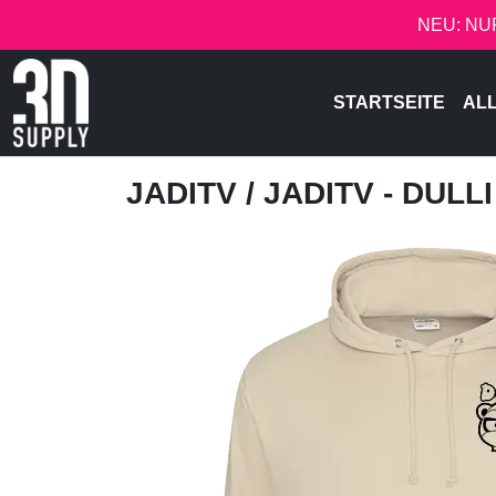
NEU: NU
STARTSEITE
AL
JADITV
/ JADITV - DULLI