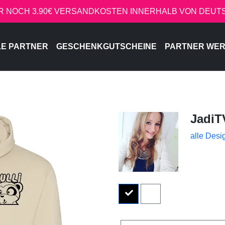
R NOCH 3.90€ VERSANDKOSTEN INNERHALB VON DEU
LE PARTNER
GESCHENKGUTSCHEINE
PARTNER WE
JadiT
alle Desi