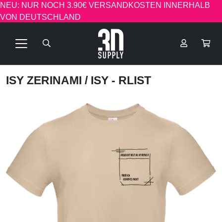
NEU: NUR NOCH 3.90€ VERSANDKOSTEN INNERHALB
VON DEUTSCHLAND
ISY ZERINAMI
/ ISY - RLIST