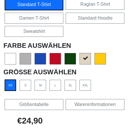
Raglan T-Shirt
Standard T-Shirt
Damen T-Shirt
Standard Hoodie
Sweatshirt
FARBE AUSWÄHLEN
GRÖSSE AUSWÄHLEN
XS
S
M
L
XL
XXL
Größentabelle
Wareninformationen
€24,90