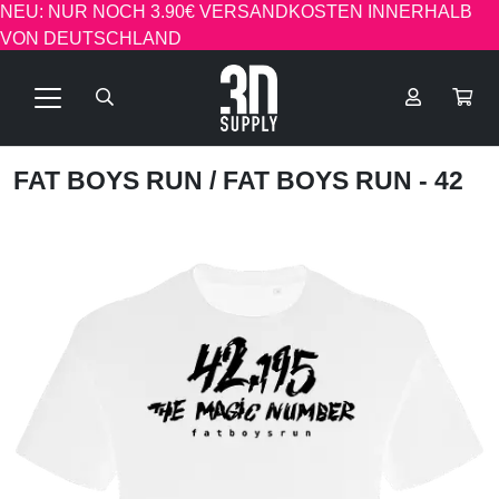
NEU: NUR NOCH 3.90€ VERSANDKOSTEN INNERHALB
VON DEUTSCHLAND
FAT BOYS RUN
/ FAT BOYS RUN - 42