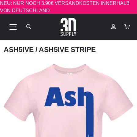
NEU: NUR NOCH 3.90€ VERSANDKOSTEN INNERHALB
VON DEUTSCHLAND
ASH5IVE
/ ASH5IVE STRIPE